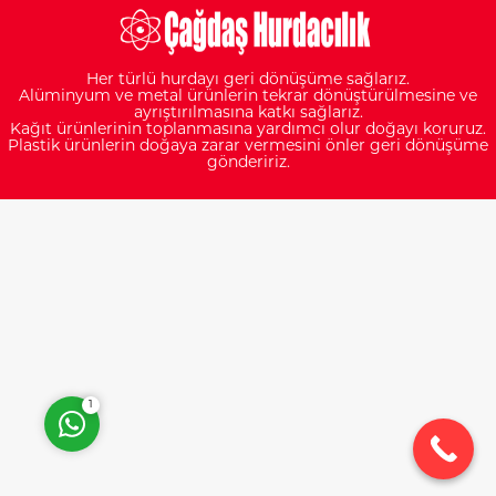
Her türlü hurdayı geri dönüşüme sağlarız.
Alüminyum ve metal ürünlerin tekrar dönüştürülmesine ve
ayrıştırılmasına katkı sağlarız.
Kağıt ürünlerinin toplanmasına yardımcı olur doğayı koruruz.
Plastik ürünlerin doğaya zarar vermesini önler geri dönüşüme
göndeririz.
Müşteri Temsilcisi
Cevap Yaz
1