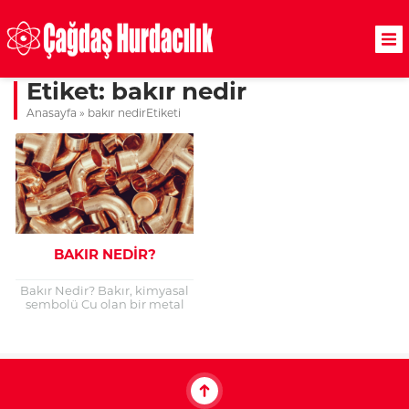
Etiket:
bakır nedir
Anasayfa
»
bakır nedirEtiketi
BAKIR NEDIR?
Bakır Nedir? Bakır, kimyasal
sembolü Cu olan bir metal
elementidir ve periyodik
tablonun 29. sırasında
bulunur. Bakır, tarih boyunca
insanlar...